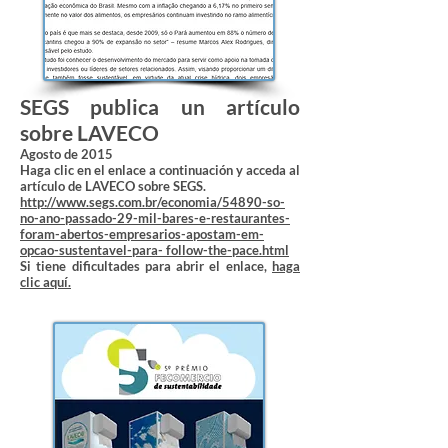
SEGS publica un artículo
sobre LAVECO
Agosto de 2015
Haga clic en el enlace a continuación y acceda al
artículo de LAVECO sobre SEGS.
http://www.segs.com.br/economia/54890-so-
no-ano-passado-29-mil-bares-e-restaurantes-
foram-abertos-empresarios-apostam-em-
opcao-sustentavel-para- follow-the-pace.html
Si tiene dificultades para abrir el enlace,
haga
clic aquí.