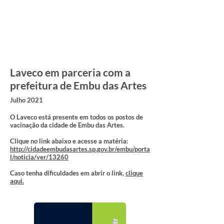
Laveco em parceria com a
prefeitura de Embu das Artes
Julho 2021
O Laveco está presente em todos os postos de
vacinação da cidade de Embu das Artes.
Clique no link abaixo e acesse a matéria:
http://cidadeembudasartes.sp.gov.br/embu/porta
l/noticia/ver/13260
Caso tenha dificuldades em abrir o link,
clique
aqui.