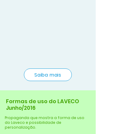
Saiba mais
Formas de uso do LAVECO
Junho/2016
Propaganda que mostra a forma de uso
do Laveco e possibilidade de
personalização.