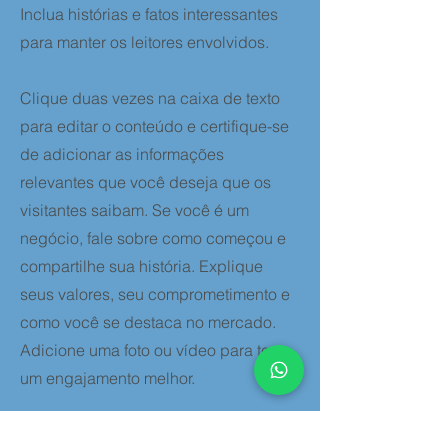
Inclua histórias e fatos interessantes
para manter os leitores envolvidos.
Clique duas vezes na caixa de texto
para editar o conteúdo e certifique-se
de adicionar as informações
relevantes que você deseja que os
visitantes saibam. Se você é um
negócio, fale sobre como começou e
compartilhe sua história. Explique
seus valores, seu comprometimento e
como você se destaca no mercado.
Adicione uma foto ou vídeo para ter
um engajamento melhor.