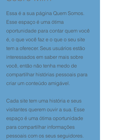
Essa é a sua página Quem Somos.
Esse espaço é uma ótima
oportunidade para contar quem você
é, o que você faz e o que o seu site
tem a oferecer. Seus usuários estão
interessados em saber mais sobre
você, então não tenha medo de
compartilhar histórias pessoais para
criar um conteúdo amigável.
Cada site tem uma história e seus
visitantes querem ouvir a sua. Esse
espaço é uma ótima oportunidade
para compartilhar informações
pessoais com os seus seguidores.