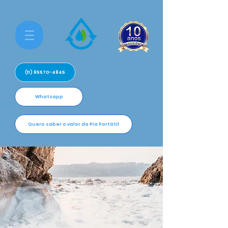
(11) 95570-4845
Whatsapp
Quero saber o valor da Pia Portátil