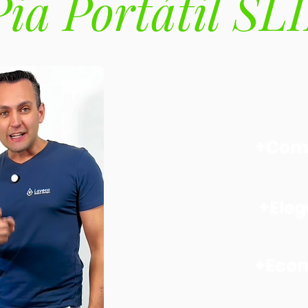
Pia Portátil SL
+Com
+Eleg
+Eco