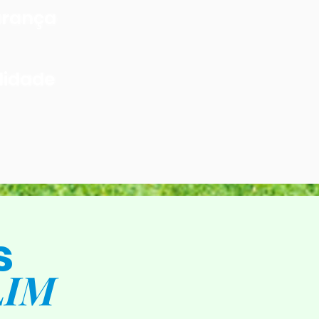
urança
lidade
s
LIM