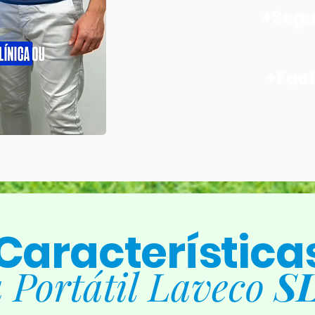
+Seg
+Faci
Característica
a Portátil Laveco
S