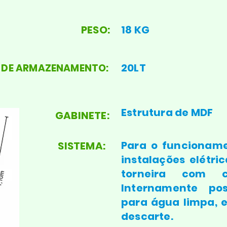
PESO:
18 KG
20LT
 DE ARMAZENAMENTO:
Estrutura de MDF
GABINETE:
Para o funcioname
SISTEMA:
instalações elétri
torneira com c
Internamente po
para água limpa, 
descarte.