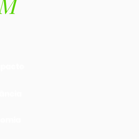
IM
pacto
ância
nomia