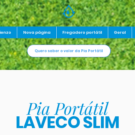
ienzo
Nova página
Fregadero portátil
Geral
Quero saber o valor da Pia Portátil
Pia Portátil
LAVECO SLIM