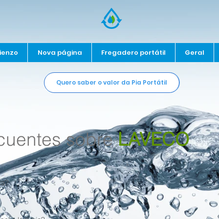
ienzo
Nova página
Fregadero portátil
Geral
Quero saber o valor da Pia Portátil
ecuentes sobre
LAVECO
ca?