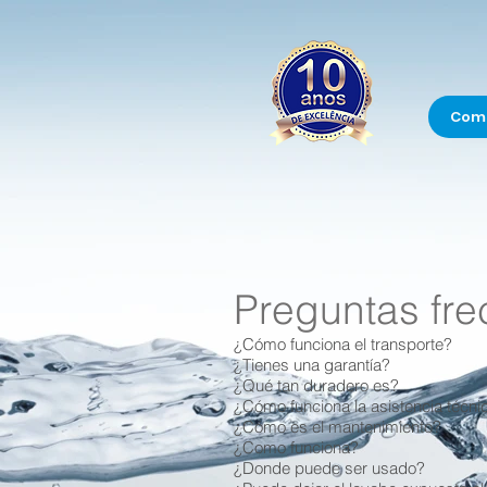
Com
Preguntas fr
¿Cómo funciona el transporte?
¿Tienes una garantía?
¿Qué tan duradero es?
¿Cómo funciona la asistencia técni
¿Cómo es el mantenimiento?
¿Como funciona?
¿Donde puede ser usado?