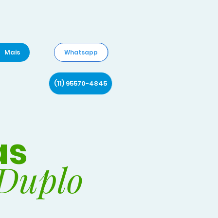
Mais
Whatsapp
(11) 95570-4845
as
 Duplo