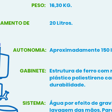
PESO:
16,30 KG.
NAMENTO DE
20 Litros.
AUTONOMIA:
Aproximadamente 150 
GABINETE:
Estrutura de ferro com
plástico poliestireno c
durabilidade.
SISTEMA:
Água por efeito de gra
lavagem das mãos. Par