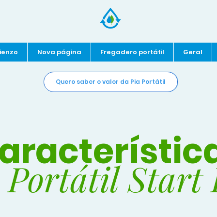
ienzo
Nova página
Fregadero portátil
Geral
Quero saber o valor da Pia Portátil
aracterístic
 Portátil Start