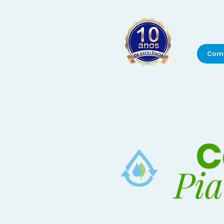
Com
C
Pia