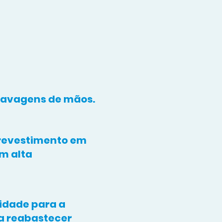
lavagens de mãos.
 revestimento em
om alta
vidade para a
a reabastecer