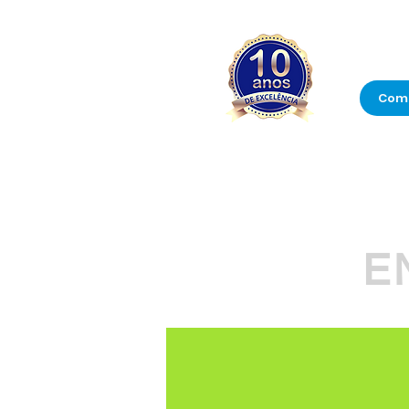
Com
E