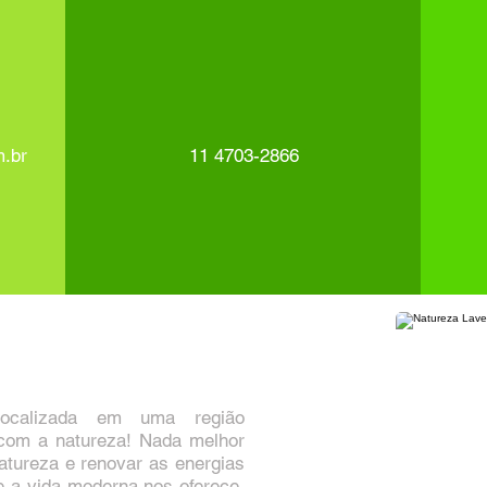
m.br
11 4703-2866
ocalizada em uma região
 com a natureza! Nada melhor
atureza e renovar as energias
e a vida moderna nos oferece,