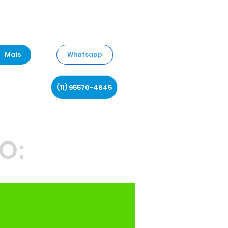
Mais
Whatsapp
(11) 95570-4845
O: