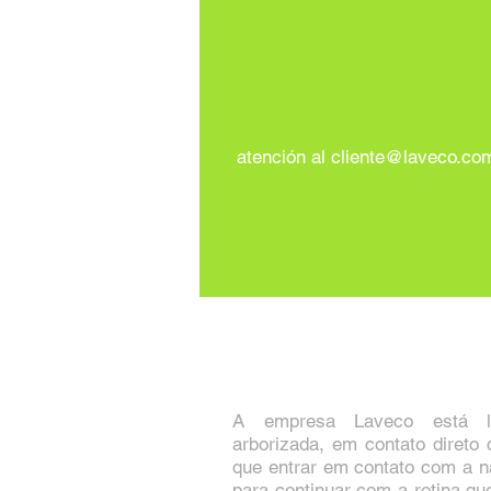
atención al
cliente@laveco.co
A empresa Laveco está l
arborizada, em contato direto
que entrar em contato com a n
para continuar com a rotina qu