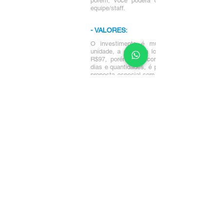
porém, você poderá optar em aproveitar 
equipe/staff.
- VALORES:
O investimento é muito atrativo! Para 
unidade, a diária da locação possui o valor
R$97, porém, de acordo com o aumento 
dias e quantidades, é possível realizarmos 
proposta especial com excelente desconto p
você!