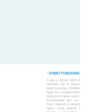
- COMO FUNCIONA?
A pia é móvel, NÃO precisa ligar na tomad
também não é necessário estrutura hidrául
para funcionar. Simples e prático! Basta ins
água no compartimento superior e pronto!
está pronto para usar. Conforme o uso, a ág
armazenada em um compartimento inferi
Para realizar o abastecimento ou remoção
água, você poderá contratar nosso monit